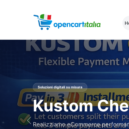
H
Soluzioni digitali su misura
Gestione C
Precedente
Realizziamo eCommerce performanti