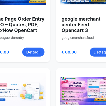
e Page Order Entry
google merchant
O – Quotes, PDF,
center Feed
xNow OpenCart
Opencart 3
pageorderentry
googlemerchantfeed
70,00
Dettagli
€ 60,00
Dettag