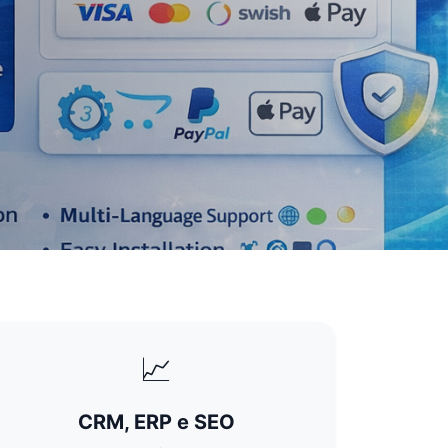
📈
CRM, ERP e SEO