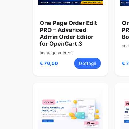
One Page Order Edit
On
PRO – Advanced
PR
Admin Order Editor
Bo
for OpenCart 3
one
onepageorderedit
€ 70,00
Dettagli
€ 