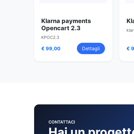
Klarna payments
Kl
Opencart 2.3
kla
KPOC2.3
€ 99,00
Dettagli
€ 
CONTATTACI
Hai un progett