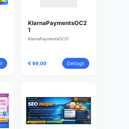
KlarnaPaymentsOC2
1
KlarnaPaymentsOC21
li
€ 99,00
Dettagli