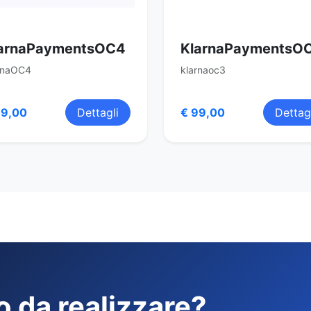
arnaPaymentsOC4
KlarnaPaymentsO
rnaOC4
klarnaoc3
99,00
Dettagli
€ 99,00
Dettag
o da realizzare?