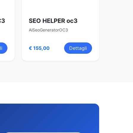
C3
SEO HELPER oc3
AiSeoGeneratorOC3
li
€ 155,00
Dettagli