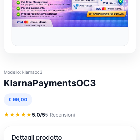
Modello: klarnaoc3
KlarnaPaymentsOC3
€ 99,00
★
★
★
★
★
5.0/5
5 Recensioni
Dettagli prodotto