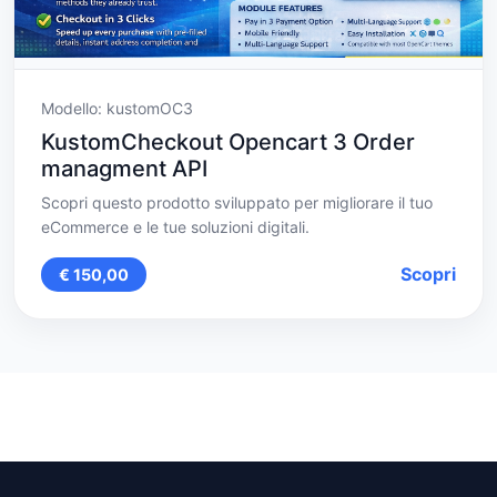
Modello: kustomOC3
KustomCheckout Opencart 3 Order
managment API
Scopri questo prodotto sviluppato per migliorare il tuo
eCommerce e le tue soluzioni digitali.
Scopri
€ 150,00