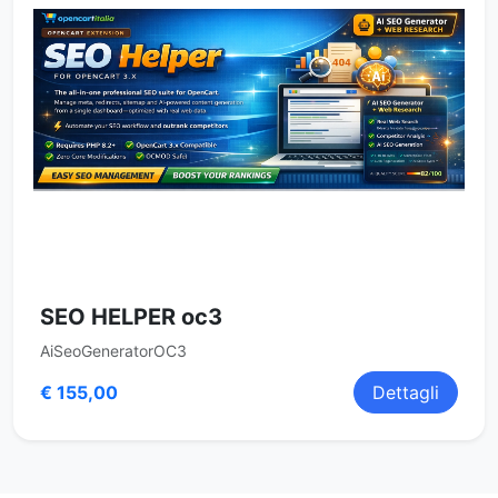
SEO HELPER oc3
AiSeoGeneratorOC3
€ 155,00
Dettagli