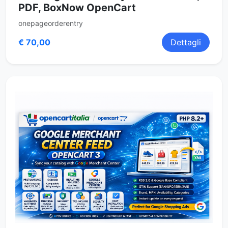
PDF, BoxNow OpenCart
onepageorderentry
€ 70,00
Dettagli