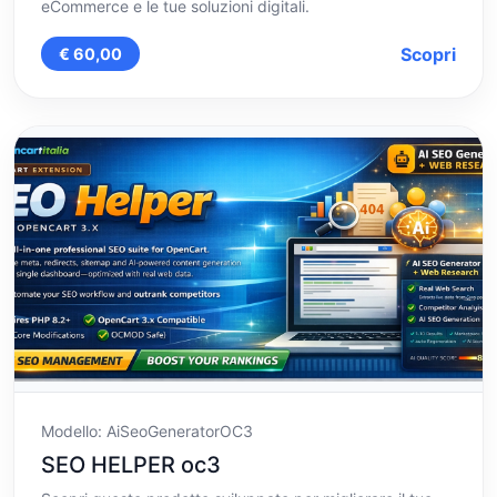
eCommerce e le tue soluzioni digitali.
Scopri
€ 60,00
Modello: AiSeoGeneratorOC3
SEO HELPER oc3