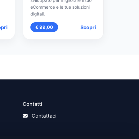
sviluppato per migliorare il tuo
eCommerce e le tue soluzioni
digitali.
pri
Scopri
€ 99,00
Contatti
Contattaci