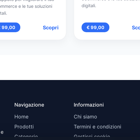
digitali.
mmerce e le tue soluzioni
tali.
Scopri
Sco
€ 99,00
€ 99,00
Navigazione
Informazioni
Home
Chi siamo
Prodotti
Termini e condizioni
 e
Categorie
Gestisci cookie