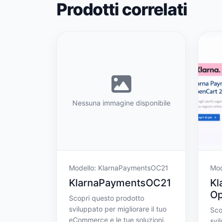
Prodotti correlati
Nessuna immagine disponibile
Modello: KlarnaPaymentsOC21
Mod
KlarnaPaymentsOC21
Kl
Op
Scopri questo prodotto
sviluppato per migliorare il tuo
Sco
eCommerce e le tue soluzioni
svi