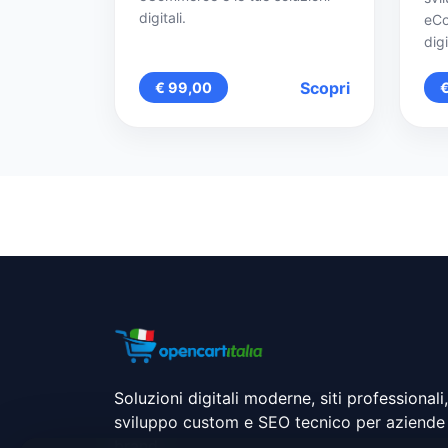
digitali.
eCo
digi
Scopri
€ 99,00
Soluzioni digitali moderne, siti professionali,
sviluppo custom e SEO tecnico per aziende
brand.