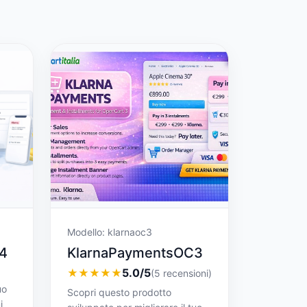
Modello: klarnaoc3
4
KlarnaPaymentsOC3
5.0/5
★
★
★
★
★
(5 recensioni)
uo
Scopri questo prodotto
i