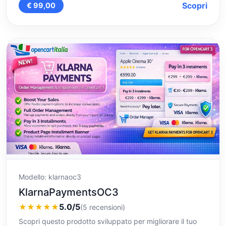
Scopri
€ 99,00
Modello: klarnaoc3
KlarnaPaymentsOC3
5.0/5
★
★
★
★
★
(5 recensioni)
Scopri questo prodotto sviluppato per migliorare il tuo